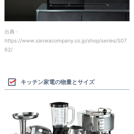
出典：
https://www.sanwacompany.co.jp/shop/series/S07
62/
キッチン家電の物量とサイズ