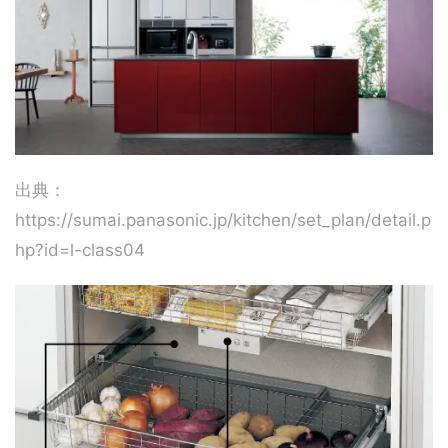
出典：
https://sumai.panasonic.jp/kitchen/set_plan/detail.p
hp?id=l-class04