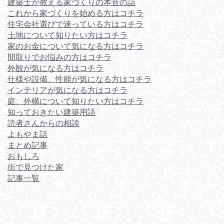
建築士が教える家づくりの本音の話
これから家づくりを始める方はコチラ
住宅会社選びで迷っている方はコチラ
土地について知りたい方はコチラ
家のお金について気になる方はコチラ
間取りでお悩みの方はコチラ
外観が気になる方はコチラ
仕様や設備、性能が気になる方はコチラ
インテリアが気になる方はコチラ
庭、外構について知りたい方はコチラ
知っておきたい建築用語
読者さんからの相談
よもやま話
まとめ記事
おもしろ
街で見つけた家
記事一覧