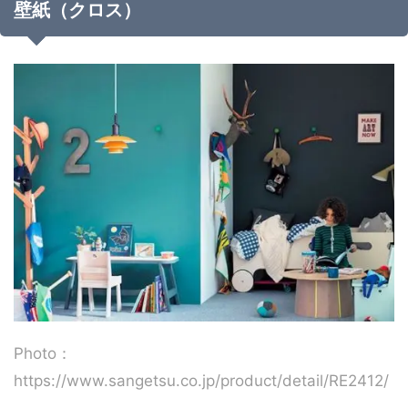
壁紙（クロス）
Photo：
https://www.sangetsu.co.jp/product/detail/RE2412/