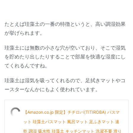
たとえば珪藻土の一番の特徴というと、高い調湿効果
が挙げられます。
珪藻土には無数の小さな穴が空いており、そこで湿気
を貯めたり出したりすることで部屋を快適な湿度にし
てくれるんですね。
珪藻土は湿気を吸ってくれるので、足拭きマットやコ
ースターなんかにもよく使われています。
【Amazon.co.jp 限定】チチロバ(TITIROBA) バスマ
ット 珪藻土バスマット 風呂マット 足ふきマット 速
乾 調湿 吸水性 珪藻土 キッチンマット 洗濯不要 滑り