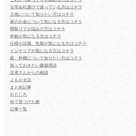
住宅会社選びで迷っている方はコチラ
土地について知りたい方はコチラ
家のお金について気になる方はコチラ
間取りでお悩みの方はコチラ
外観が気になる方はコチラ
仕様や設備、性能が気になる方はコチラ
インテリアが気になる方はコチラ
庭、外構について知りたい方はコチラ
知っておきたい建築用語
読者さんからの相談
よもやま話
まとめ記事
おもしろ
街で見つけた家
記事一覧