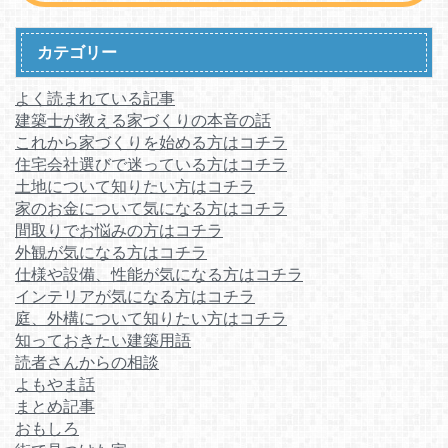
カテゴリー
よく読まれている記事
建築士が教える家づくりの本音の話
これから家づくりを始める方はコチラ
住宅会社選びで迷っている方はコチラ
土地について知りたい方はコチラ
家のお金について気になる方はコチラ
間取りでお悩みの方はコチラ
外観が気になる方はコチラ
仕様や設備、性能が気になる方はコチラ
インテリアが気になる方はコチラ
庭、外構について知りたい方はコチラ
知っておきたい建築用語
読者さんからの相談
よもやま話
まとめ記事
おもしろ