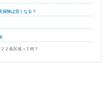
災保険は安くなる？
決
法２２条区域って何？