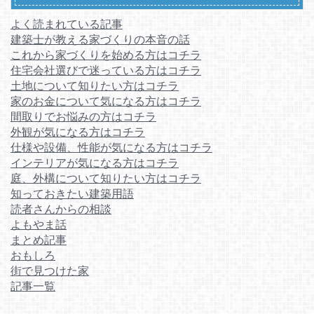
よく読まれている記事
建築士が教える家づくりの本音の話
これから家づくりを始める方はコチラ
住宅会社選びで迷っている方はコチラ
土地について知りたい方はコチラ
家のお金について気になる方はコチラ
間取りでお悩みの方はコチラ
外観が気になる方はコチラ
仕様や設備、性能が気になる方はコチラ
インテリアが気になる方はコチラ
庭、外構について知りたい方はコチラ
知っておきたい建築用語
読者さんからの相談
よもやま話
まとめ記事
おもしろ
街で見つけた家
記事一覧