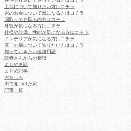
住宅会社選びで迷っている方はコチラ
土地について知りたい方はコチラ
家のお金について気になる方はコチラ
間取りでお悩みの方はコチラ
外観が気になる方はコチラ
仕様や設備、性能が気になる方はコチラ
インテリアが気になる方はコチラ
庭、外構について知りたい方はコチラ
知っておきたい建築用語
読者さんからの相談
よもやま話
まとめ記事
おもしろ
街で見つけた家
記事一覧