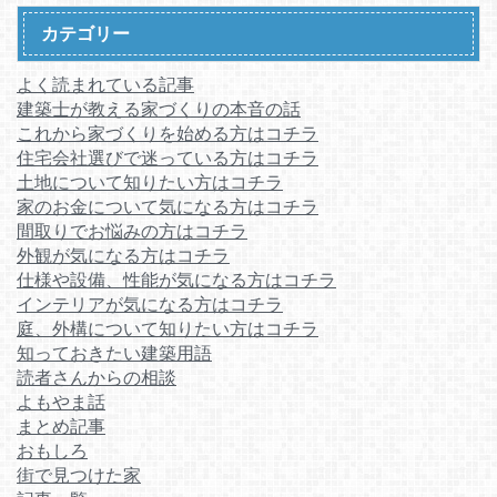
カテゴリー
よく読まれている記事
建築士が教える家づくりの本音の話
これから家づくりを始める方はコチラ
住宅会社選びで迷っている方はコチラ
土地について知りたい方はコチラ
家のお金について気になる方はコチラ
間取りでお悩みの方はコチラ
外観が気になる方はコチラ
仕様や設備、性能が気になる方はコチラ
インテリアが気になる方はコチラ
庭、外構について知りたい方はコチラ
知っておきたい建築用語
読者さんからの相談
よもやま話
まとめ記事
おもしろ
街で見つけた家